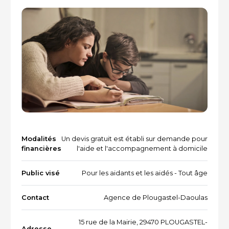
Vacances et loisirs adaptés
Recherche par mots-clés
Dispositifs aidants/aidés
QUI SOMMES-NOUS ?
L'équipe
Le Comité des parties prenantes
Les partenaires
Les évènements
Modalités
Un devis gratuit est établi sur demande pour
financières
l'aide et l'accompagnement à domicile
Public visé
Pour les aidants et les aidés - Tout âge
RESSOURCES
Contact
Agence de Plougastel-Daoulas
VOTRE SANTÉ ET CELLE DE VOTRE PROCHE
15 rue de la Mairie, 29470 PLOUGASTEL-
Adresse