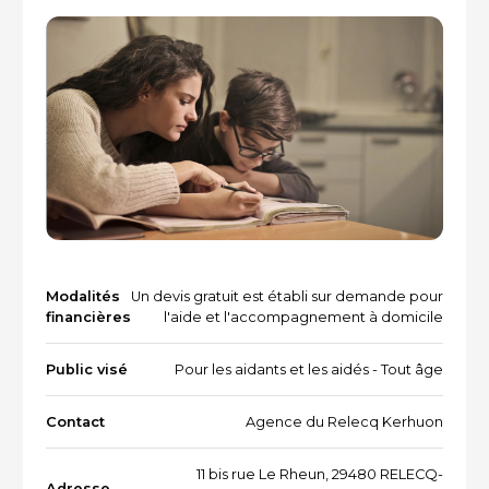
Vacances et loisirs adaptés
Recherche par mots-clés
Dispositifs aidants/aidés
QUI SOMMES-NOUS ?
L'équipe
Le Comité des parties prenantes
Les partenaires
Les évènements
Modalités
Un devis gratuit est établi sur demande pour
financières
l'aide et l'accompagnement à domicile
Public visé
Pour les aidants et les aidés - Tout âge
RESSOURCES
Contact
Agence du Relecq Kerhuon
VOTRE SANTÉ ET CELLE DE VOTRE PROCHE
11 bis rue Le Rheun, 29480 RELECQ-
Adresse