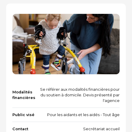
Vacances et loisirs adaptés
Recherche par mots-clés
Dispositifs aidants/aidés
QUI SOMMES-NOUS ?
L'équipe
Le Comité des parties prenantes
Les partenaires
Les évènements
Se référer aux modalités financières pour
Modalités
du soutien à domicile. Devis présenté par
financières
l'agence
RESSOURCES
Public visé
Pour les aidants et les aidés - Tout âge
VOTRE SANTÉ ET CELLE DE VOTRE PROCHE
Contact
Secrétariat accueil