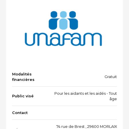
Vacances et loisirs adaptés
Recherche par mots-clés
Dispositifs aidants/aidés
QUI SOMMES-NOUS ?
L'équipe
Le Comité des parties prenantes
Les partenaires
Modalités
Les évènements
Gratuit
financières
Pour les aidants et les aidés - Tout
Public visé
âge
RESSOURCES
Contact
VOTRE SANTÉ ET CELLE DE VOTRE PROCHE
74 rue de Brest , 29600 MORLAIX