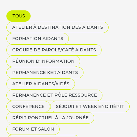
Vacances et loisirs adaptés
Recherche par mots-clés
Dispositifs aidants/aidés
TOUS
QUI SOMMES-NOUS ?
ATELIER À DESTINATION DES AIDANTS
L'équipe
FORMATION AIDANTS
GROUPE DE PAROLE/CAFÉ AIDANTS
Le Comité des parties prenantes
RÉUNION D'INFORMATION
Les partenaires
PERMANENCE KER'AIDANTS
Les évènements
ATELIER AIDANTS/AIDÉS
PERMANENCE ET PÔLE RESSOURCE
CONFÉRENCE
SÉJOUR ET WEEK END RÉPIT
RESSOURCES
RÉPIT PONCTUEL À LA JOURNÉE
FORUM ET SALON
VOTRE SANTÉ ET CELLE DE VOTRE PROCHE