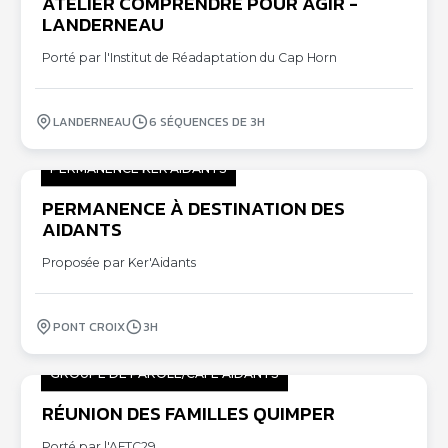
ATELIER COMPRENDRE POUR AGIR -
01
LANDERNEAU
10
Porté par l'Institut de Réadaptation du Cap Horn
LANDERNEAU
6 SÉQUENCES DE 3H
PERMANENCE KER'AIDANTS
PERMANENCE À DESTINATION DES
02
AIDANTS
10
Proposée par Ker'Aidants
PONT CROIX
3H
GROUPE DE PAROLE/CAFÉ AIDANTS
RÉUNION DES FAMILLES QUIMPER
02
10
Porté par l'AFTC29