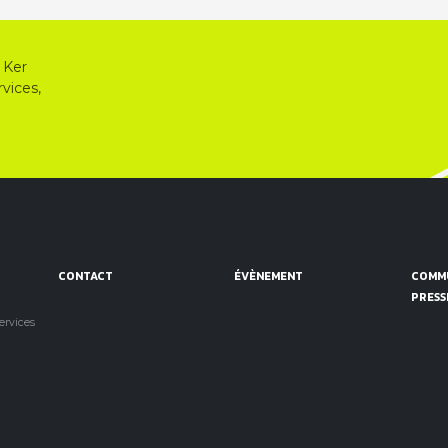
 Ker
vices,
CONTACT
ÉVÈNEMENT
COMMU
PRESS
services