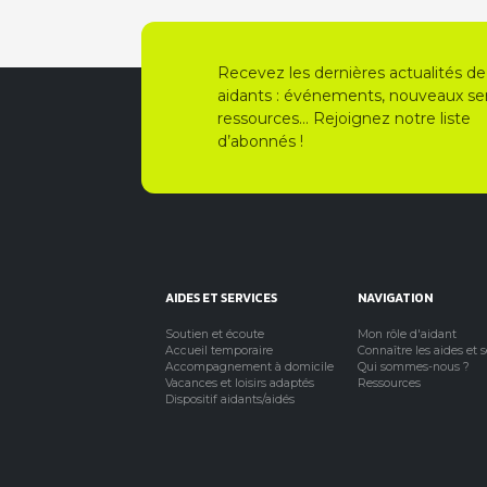
Recevez les dernières actualités de
aidants : événements, nouveaux ser
ressources… Rejoignez notre liste
d’abonnés !
AIDES ET SERVICES
NAVIGATION
Soutien et écoute
Mon rôle d'aidant
Accueil temporaire
Connaître les aides et 
Accompagnement à domicile
Qui sommes-nous ?
Vacances et loisirs adaptés
Ressources
Dispositif aidants/aidés