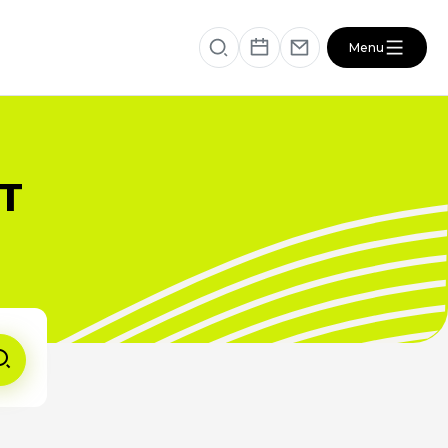
Menu
éficiaire
RESSOURCES
T
VOTRE SANTÉ ET CELLE DE VOTRE
PROCHE
s
ACTUALITÉS DU SECTEUR