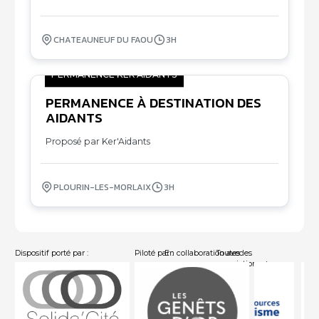
CHATEAUNEUF DU FAOU
3H
PERMANENCE KER'AIDANTS
PERMANENCE À DESTINATION DES
05
AIDANTS
10
Proposé par Ker'Aidants
PLOURIN-LES-MORLAIX
3H
Dispositif porté par :
Piloté par :
En collaboration avec :
Toutes les
associations