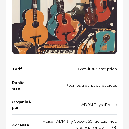
Vacances et loisirs adaptés
Recherche par mots-clés
Dispositifs aidants/aidés
QUI SOMMES-NOUS ?
L'équipe
Le Comité des parties prenantes
Les partenaires
Tarif
Gratuit sur inscription
Les évènements
Public
Pour les aidants et les aidés
visé
RESSOURCES
Organisé
ADRM Pays d'Iroise
par
Maison ADMR Ty Cocon, 50 rue Laennec
VOTRE SANTÉ ET CELLE DE VOTRE PROCHE
Adresse
29810 PLOUARZEL