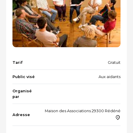
Vacances et loisirs adaptés
Recherche par mots-clés
Dispositifs aidants/aidés
QUI SOMMES-NOUS ?
L'équipe
Le Comité des parties prenantes
Tarif
Gratuit
Les partenaires
Public visé
Aux aidants
Les évènements
Organisé
par
RESSOURCES
Maison des Associations 29300 Rédéné
Adresse
VOTRE SANTÉ ET CELLE DE VOTRE PROCHE