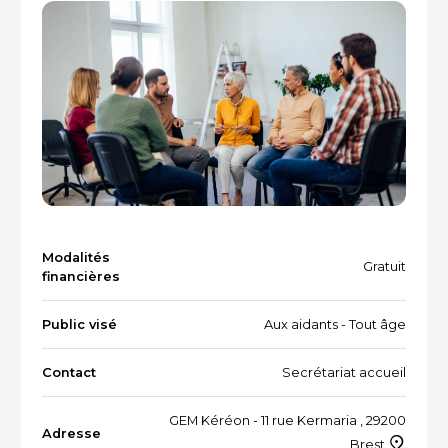
Vacances et loisirs adaptés
Recherche par mots-clés
Dispositifs aidants/aidés
QUI SOMMES-NOUS ?
L'équipe
Le Comité des parties prenantes
Les partenaires
Modalités
Les évènements
Gratuit
financières
Public visé
Aux aidants - Tout âge
RESSOURCES
Contact
Secrétariat accueil
GEM Kéréon - 11 rue Kermaria , 29200
VOTRE SANTÉ ET CELLE DE VOTRE PROCHE
Adresse
Brest