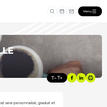
Menu
éficiaire
RESSOURCES
LLE
VOTRE SANTÉ ET CELLE DE VOTRE
PROCHE
s
ACTUALITÉS DU SECTEUR
 sera personnalisé, gradué et