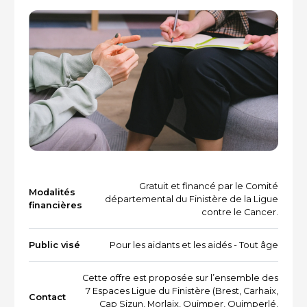
Vacances et loisirs adaptés
Recherche par mots-clés
Dispositifs aidants/aidés
QUI SOMMES-NOUS ?
L'équipe
Le Comité des parties prenantes
Les partenaires
Les évènements
Gratuit et financé par le Comité
Modalités
départemental du Finistère de la Ligue
financières
contre le Cancer.
RESSOURCES
Public visé
Pour les aidants et les aidés - Tout âge
Cette offre est proposée sur l’ensemble des
VOTRE SANTÉ ET CELLE DE VOTRE PROCHE
7 Espaces Ligue du Finistère (Brest, Carhaix,
Contact
Cap Sizun, Morlaix, Quimper, Quimperlé,