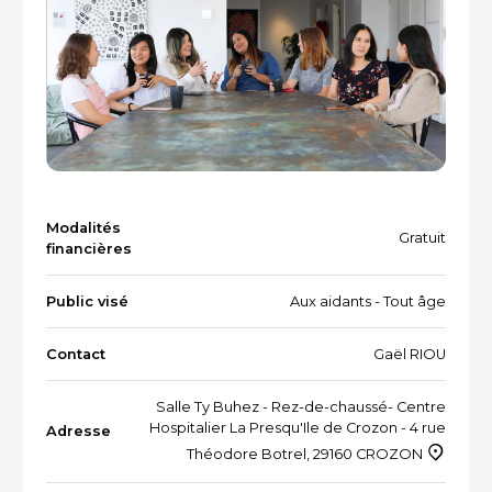
Vacances et loisirs adaptés
Recherche par mots-clés
Dispositifs aidants/aidés
QUI SOMMES-NOUS ?
L'équipe
Le Comité des parties prenantes
Modalités
Gratuit
Les partenaires
financières
Les évènements
Public visé
Aux aidants - Tout âge
Contact
Gaël RIOU
RESSOURCES
Salle Ty Buhez - Rez-de-chaussé- Centre
Hospitalier La Presqu'Ile de Crozon - 4 rue
Adresse
Théodore Botrel, 29160 CROZON
VOTRE SANTÉ ET CELLE DE VOTRE PROCHE