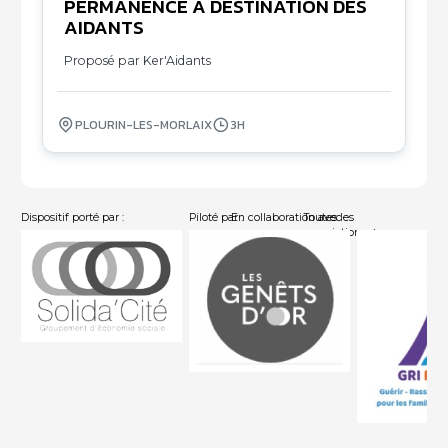
PERMANENCE À DESTINATION DES
05
AIDANTS
10
Proposé par Ker'Aidants
PLOURIN-LES-MORLAIX
3H
Dispositif porté par :
Piloté par :
En collaboration avec :
Toutes les
associations