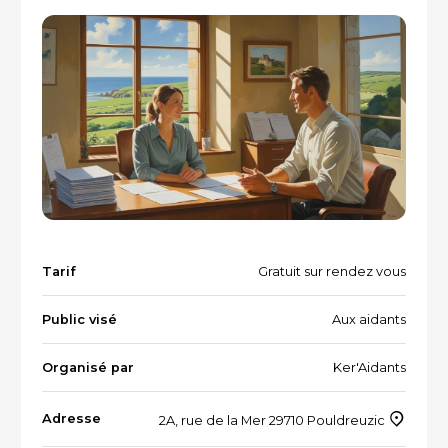
Vacances et loisirs adaptés
Recherche par mots-clés
Dispositifs aidants/aidés
QUI SOMMES-NOUS ?
L'équipe
Le Comité des parties prenantes
Les partenaires
Les évènements
Tarif
Gratuit sur rendez vous
Public visé
Aux aidants
RESSOURCES
Organisé par
Ker'Aidants
Adresse
2A, rue de la Mer 29710 Pouldreuzic
VOTRE SANTÉ ET CELLE DE VOTRE PROCHE