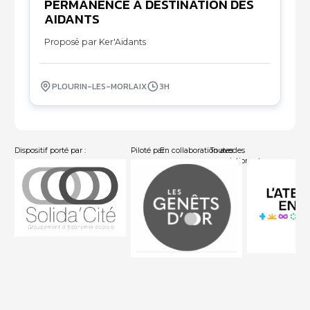
PERMANENCE À DESTINATION DES
05
AIDANTS
10
Proposé par Ker'Aidants
PLOURIN-LES-MORLAIX
3H
Dispositif porté par :
Piloté par :
En collaboration avec :
Toutes les
associations