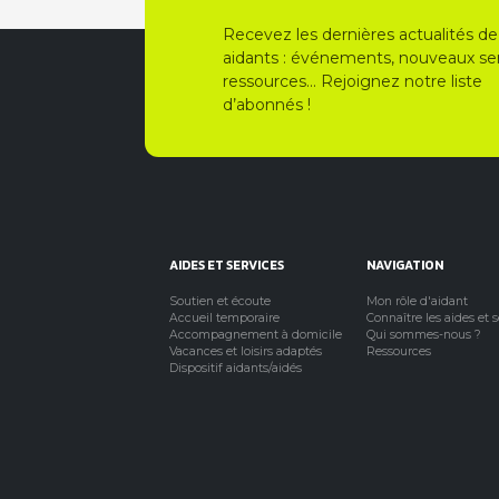
Recevez les dernières actualités de
aidants : événements, nouveaux ser
ressources… Rejoignez notre liste
d’abonnés !
AIDES ET SERVICES
NAVIGATION
Soutien et écoute
Mon rôle d'aidant
Accueil temporaire
Connaître les aides et 
Accompagnement à domicile
Qui sommes-nous ?
Vacances et loisirs adaptés
Ressources
Dispositif aidants/aidés