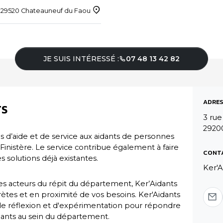
x 29520 Chateauneuf du Faou
JE SUIS INTÉRESSÉ :
07 48 13 42 82
ADRES
TS
3 rue
2920
s d’aide et de service aux aidants de personnes
Finistère. Le service contribue également à faire
CONT
s solutions déjà existantes.
Ker'A
les acteurs du répit du département, Ker’Aidants
ètes et en proximité de vos besoins. Ker'Aidants
 réflexion et d'expérimentation pour répondre
dants au sein du département.