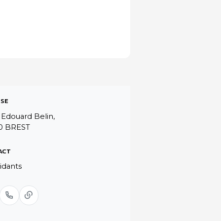
SE
 Edouard Belin,
0 BREST
ACT
idants