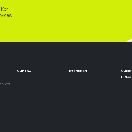
 Ker
vices,
CONTACT
ÉVÈNEMENT
COMMU
PRESS
services