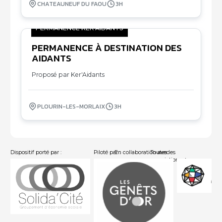
CHATEAUNEUF DU FAOU
3H
PERMANENCE KER'AIDANTS
PERMANENCE À DESTINATION DES
05
AIDANTS
10
Proposé par Ker'Aidants
PLOURIN-LES-MORLAIX
3H
Dispositif porté par :
Piloté par :
En collaboration avec :
Toutes les
associations