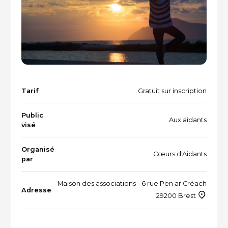
Vacances et loisirs adaptés
Recherche par mots-clés
Dispositifs aidants/aidés
QUI SOMMES-NOUS ?
L'équipe
Le Comité des parties prenantes
Tarif
Gratuit sur inscription
Les partenaires
Public
Aux aidants
visé
Les évènements
Organisé
Cœurs d'Aidants
par
RESSOURCES
Maison des associations - 6 rue Pen ar Créach
Adresse
29200 Brest
VOTRE SANTÉ ET CELLE DE VOTRE PROCHE