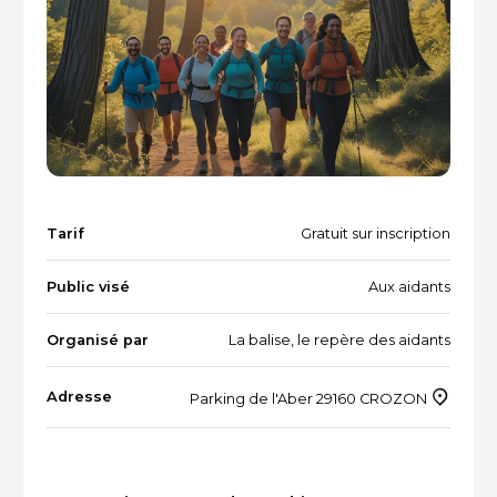
Vacances et loisirs adaptés
Recherche par mots-clés
Dispositifs aidants/aidés
QUI SOMMES-NOUS ?
L'équipe
Le Comité des parties prenantes
Tarif
Gratuit sur inscription
Les partenaires
Public visé
Aux aidants
Les évènements
Organisé par
La balise, le repère des aidants
RESSOURCES
Adresse
Parking de l'Aber 29160 CROZON
VOTRE SANTÉ ET CELLE DE VOTRE PROCHE