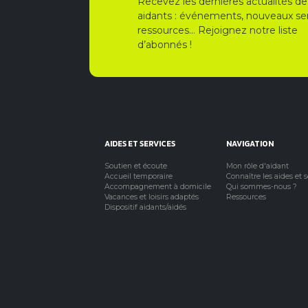
Recevez les dernières actualités de
aidants : événements, nouveaux ser
ressources… Rejoignez notre liste
d’abonnés !
AIDES ET SERVICES
NAVIGATION
Soutien et écoute
Mon rôle d'aidant
Accueil temporaire
Connaître les aides et 
Accompagnement à domicile
Qui sommes-nous ?
Vacances et loisirs adaptés
Ressources
Dispositif aidants/aidés