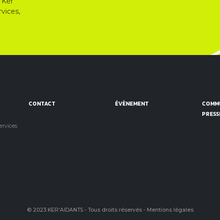
 Ker
vices,
CONTACT
ÉVÈNEMENT
COMMU
PRESS
services
© 2023 KER'AIDANTS - Tous droits réservés -
Mentions légales