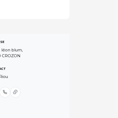
SE
 léon blum,
0 CROZON
ACT
Riou