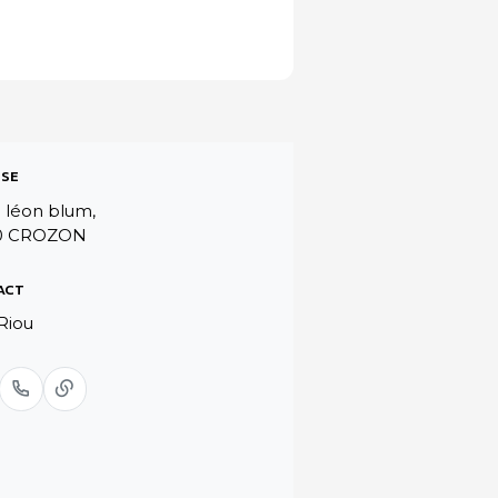
SE
 léon blum,
0 CROZON
ACT
Riou