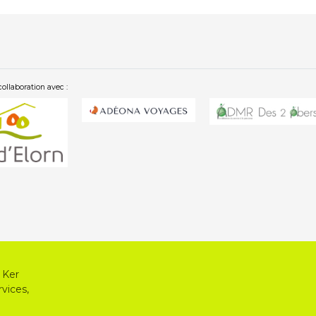
collaboration avec :
 Ker
vices,