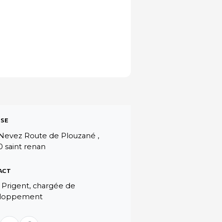
SE
Nevez Route de Plouzané ,
 saint renan
ACT
 Prigent, chargée de
loppement