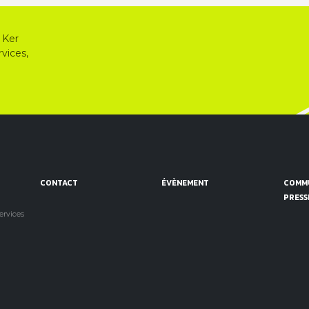
 Ker
vices,
CONTACT
ÉVÈNEMENT
COMMU
PRESS
services