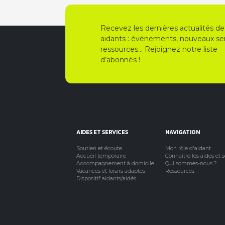
Recevez les dernières actualités de
aidants : événements, nouveaux ser
ressources… Rejoignez notre liste
d’abonnés !
AIDES ET SERVICES
NAVIGATION
Soutien et écoute
Mon rôle d'aidant
Accueil temporaire
Connaître les aides et 
Accompagnement à domicile
Qui sommes-nous ?
Vacances et loisirs adaptés
Ressources
Dispositif aidants/aidés