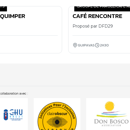
TS
GROUPE DE PAROLE/CAFÉ A
 QUIMPER
CAFÉ RENCONTRE
07
11
Proposé par DFD29
GUIPAVAS
2H30
collaboration avec :