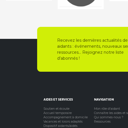
Recevez les dernières actualités de
aidants : événements, nouveaux ser
ressources… Rejoignez notre liste
d’abonnés !
AIDES ET SERVICES
NAVIGATION
Soutien et écoute
Mon rôle d'aidant
Accueil temporaire
Connaître les aides et 
Accompagnement à domicile
Qui sommes-nous ?
Vacances et loisirs adaptés
Ressources
Dispositif aidants/aidés