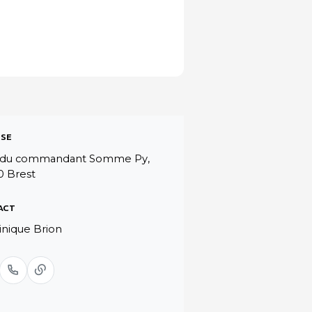
SE
e du commandant Somme Py,
0 Brest
ACT
nique Brion