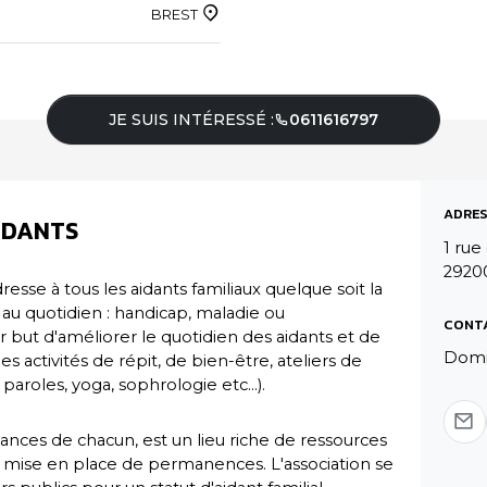
BREST
JE SUIS INTÉRESSÉ :
0611616797
ADRES
IDANTS
1 ru
2920
resse à tous les aidants familiaux quelque soit la
au quotidien : handicap, maladie ou
CONT
ur but d'améliorer le quotidien des aidants et de
Domi
s activités de répit, de bien-être, ateliers de
aroles, yoga, sophrologie etc...).
sances de chacun, est un lieu riche de ressources
...) mise en place de permanences. L'association se