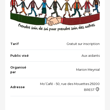
Vacances et loisirs adaptés
Recherche par mots-clés
Dispositifs aidants/aidés
QUI SOMMES-NOUS ?
L'équipe
Le Comité des parties prenantes
Tarif
Gratuit sur inscription
Les partenaires
Public visé
Aux aidants
Les évènements
Organisé
Marion Meynial
par
Mo’Café - 50, rue des Mouettes 29200
RESSOURCES
Adresse
BREST
VOTRE SANTÉ ET CELLE DE VOTRE PROCHE