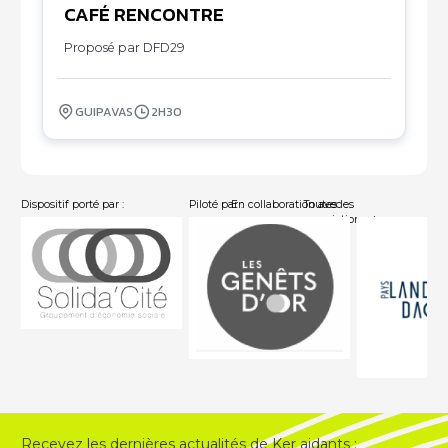
CAFÉ RENCONTRE
07
11
Proposé par DFD29
GUIPAVAS
2H30
Dispositif porté par :
Piloté par :
En collaboration avec :
Toutes les
associations
Recevez les dernières actualités de Ker aidants :