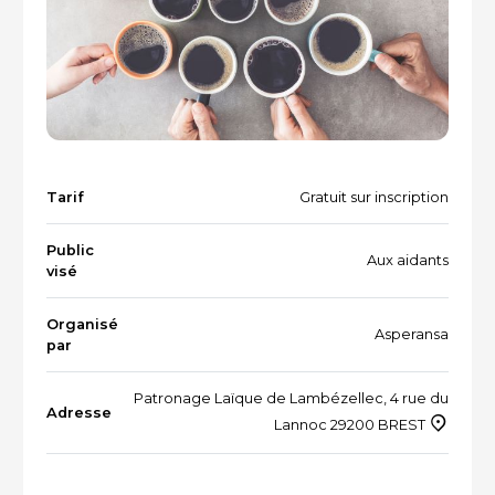
Vacances et loisirs adaptés
Recherche par mots-clés
Dispositifs aidants/aidés
QUI SOMMES-NOUS ?
L'équipe
Le Comité des parties prenantes
Tarif
Gratuit sur inscription
Les partenaires
Public
Aux aidants
visé
Les évènements
Organisé
Asperansa
par
RESSOURCES
Patronage Laïque de Lambézellec, 4 rue du
Adresse
Lannoc 29200 BREST
VOTRE SANTÉ ET CELLE DE VOTRE PROCHE