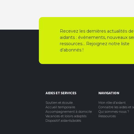
…
Recevez les dernières actualités de
aidants : événements, nouveaux ser
ressources… Rejoignez notre liste
d’abonnés !
AIDES ET SERVICES
NAVIGATION
Soutien et écoute
Mon rôle d'aidant
Accueil temporaire
Connaître les aides et 
Accompagnement à domicile
Qui sommes-nous ?
Vacances et loisirs adaptés
Ressources
Dispositif aidants/aidés