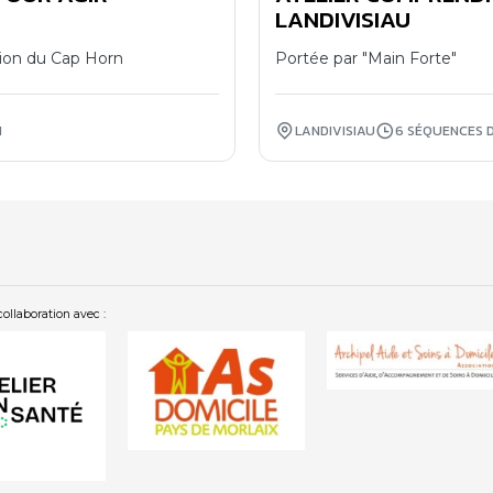
11
LANDIVISIAU
09
tion du Cap Horn
Portée par "Main Forte"
H
LANDIVISIAU
6 SÉQUENCES D
collaboration avec :