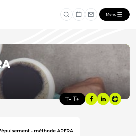
Menu
éficiaire
RESSOURCES
RA
VOTRE SANTÉ ET CELLE DE VOTRE
PROCHE
s
ACTUALITÉS DU SECTEUR
e l'épuisement - méthode APERA