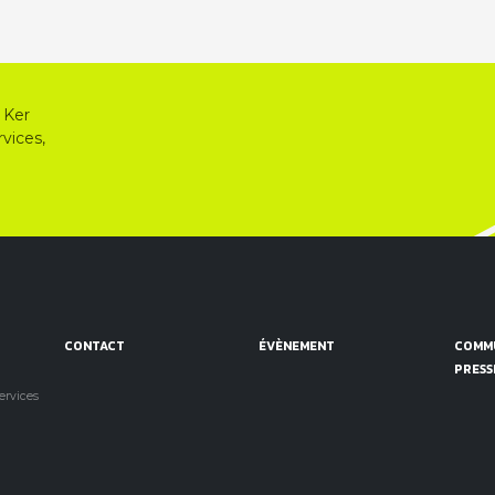
 Ker
vices,
CONTACT
ÉVÈNEMENT
COMMU
PRESS
services