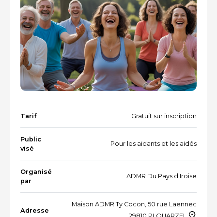
Vacances et loisirs adaptés
Recherche par mots-clés
Dispositifs aidants/aidés
QUI SOMMES-NOUS ?
L'équipe
Le Comité des parties prenantes
Les partenaires
Tarif
Gratuit sur inscription
Les évènements
Public
Pour les aidants et les aidés
visé
RESSOURCES
Organisé
ADMR Du Pays d'Iroise
par
Maison ADMR Ty Cocon, 50 rue Laennec
VOTRE SANTÉ ET CELLE DE VOTRE PROCHE
Adresse
29810 PLOUARZEL