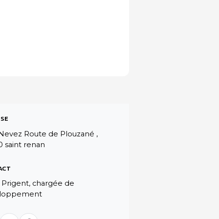
SE
Nevez Route de Plouzané ,
 saint renan
ACT
 Prigent, chargée de
loppement