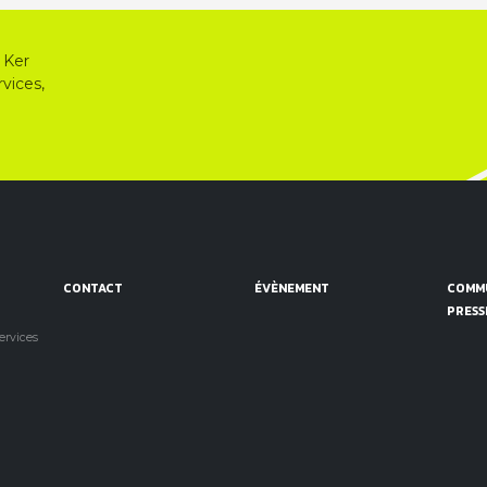
 Ker
vices,
CONTACT
ÉVÈNEMENT
COMMU
PRESS
services