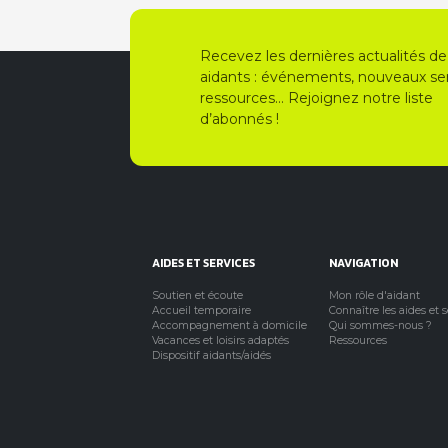
Recevez les dernières actualités de
aidants : événements, nouveaux ser
ressources… Rejoignez notre liste
d’abonnés !
AIDES ET SERVICES
NAVIGATION
Soutien et écoute
Mon rôle d'aidant
Accueil temporaire
Connaître les aides et 
Accompagnement à domicile
Qui sommes-nous ?
Vacances et loisirs adaptés
Ressources
Dispositif aidants/aidés