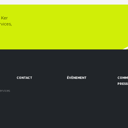
 Ker
vices,
CONTACT
ÉVÈNEMENT
COMMU
PRESS
services