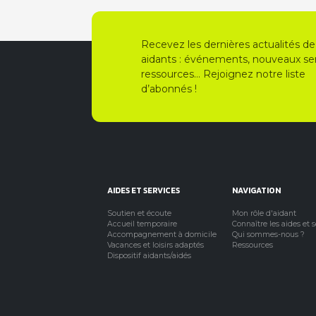
Recevez les dernières actualités de
aidants : événements, nouveaux ser
ressources… Rejoignez notre liste
d’abonnés !
AIDES ET SERVICES
NAVIGATION
Soutien et écoute
Mon rôle d'aidant
Accueil temporaire
Connaître les aides et 
Accompagnement à domicile
Qui sommes-nous ?
Vacances et loisirs adaptés
Ressources
Dispositif aidants/aidés