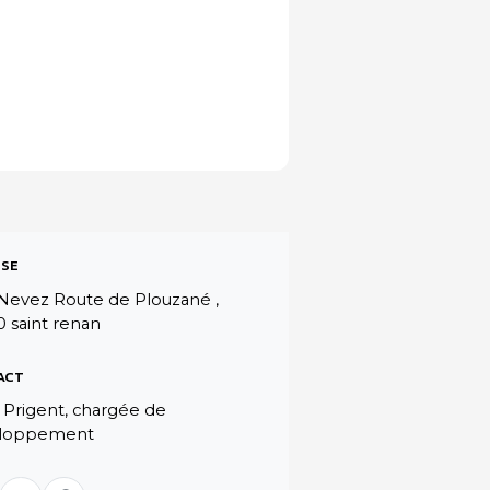
SE
Nevez Route de Plouzané ,
 saint renan
ACT
 Prigent, chargée de
loppement