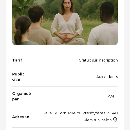
Vacances et loisirs adaptés
Recherche par mots-clés
Dispositifs aidants/aidés
QUI SOMMES-NOUS ?
L'équipe
Le Comité des parties prenantes
Tarif
Gratuit sur inscription
Les partenaires
Public
Aux aidants
Les évènements
visé
Organisé
AAFF
par
RESSOURCES
Salle Ty Forn, Rue du Presbytères 29340
Adresse
Riec-sur-Bélon
VOTRE SANTÉ ET CELLE DE VOTRE PROCHE